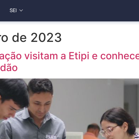
SEI
ro de 2023
ção visitam a Etipi e conhec
adão