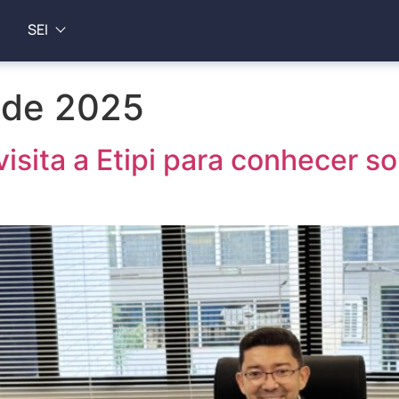
SEI
o de 2025
isita a Etipi para conhecer so