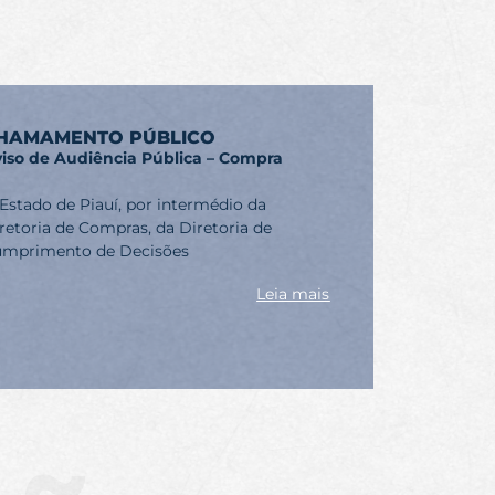
HAMAMENTO PÚBLICO
iso de Audiência Pública – Compra
Estado de Piauí, por intermédio da
retoria de Compras, da Diretoria de
mprimento de Decisões
Leia mais