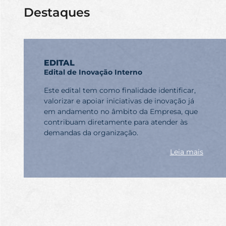
Destaques
EDITAL
Edital de Inovação Interno
Este edital tem como finalidade identificar,
valorizar e apoiar iniciativas de inovação já
em andamento no âmbito da Empresa, que
contribuam diretamente para atender às
demandas da organização.
Leia mais