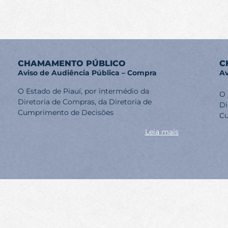
CHAMAMENTO PÚBLICO
C
Aviso de Audiência Pública – Compra
Av
O Estado de Piauí, por intermédio da
O 
Diretoria de Compras, da Diretoria de
Di
Cumprimento de Decisões
Cu
Leia mais