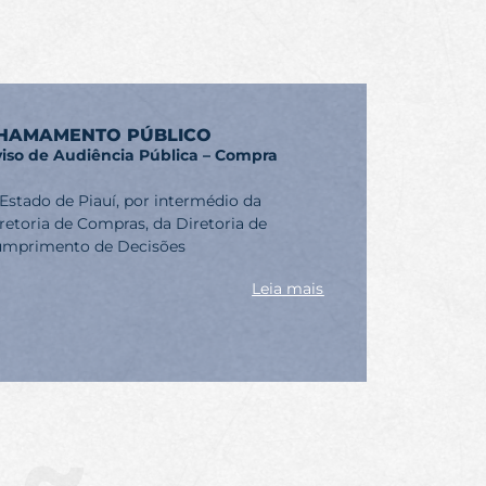
HAMAMENTO PÚBLICO
iso de Audiência Pública – Compra
Estado de Piauí, por intermédio da
retoria de Compras, da Diretoria de
mprimento de Decisões
Leia mais