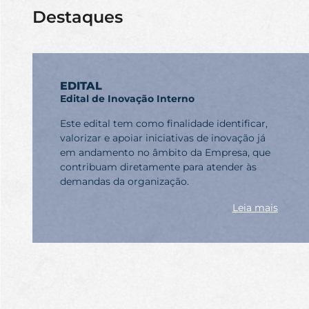
Destaques
EDITAL
Edital de Inovação Interno
Este edital tem como finalidade identificar,
valorizar e apoiar iniciativas de inovação já
em andamento no âmbito da Empresa, que
contribuam diretamente para atender às
demandas da organização.
Leia mais