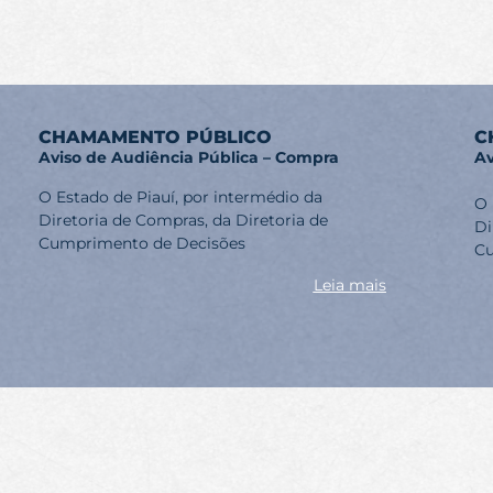
CHAMAMENTO PÚBLICO
C
Aviso de Audiência Pública – Compra
Av
O Estado de Piauí, por intermédio da
O 
Diretoria de Compras, da Diretoria de
Di
Cumprimento de Decisões
Cu
Leia mais