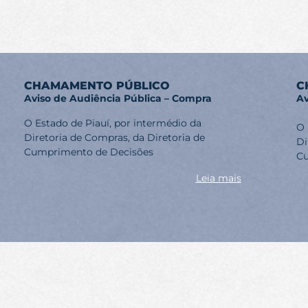
CHAMAMENTO PÚBLICO
C
Aviso de Audiência Pública – Compra
Av
O Estado de Piauí, por intermédio da
O 
Diretoria de Compras, da Diretoria de
Di
Cumprimento de Decisões
Cu
Leia mais