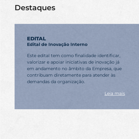
Destaques
EDITAL
Edital de Inovação Interno
Este edital tem como finalidade identificar,
valorizar e apoiar iniciativas de inovação já
em andamento no âmbito da Empresa, que
contribuam diretamente para atender às
demandas da organização.
Leia mais