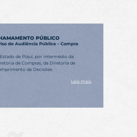
HAMAMENTO PÚBLICO
iso de Audiência Pública – Compra
Estado de Piauí, por intermédio da
retoria de Compras, da Diretoria de
mprimento de Decisões
Leia mais